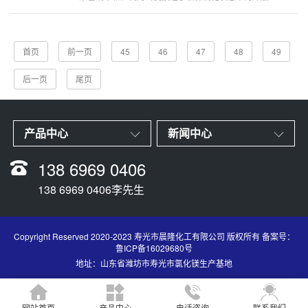
密度，则称为密相输送密相渝送所需要的气体流量
小，一般单位质量的空气所输送的物料
首页
前一页
45
46
47
48
49
后一页
尾页
产品中心
新闻中心
138 6969 0406
138 6969 0406李先生
Copyright Reserved 2020-2023 寿光市晨隆化工有限公司 版权所有 备案号：
鲁ICP备16029680号
地址：山东省潍坊市寿光市氯化镁生产基地
网站首页
产品中心
电话咨询
联系我们